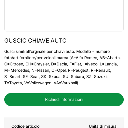
GUSCIO CHIAVE AUTO
Gusci simili all'orginale per chiavi auto. Modello = numero
foto/art.fornitore/per veicoli marca (A=Alfa Romeo, AB=Abarth,
C=Citroen, CH=Chrysler, D=Dacia, F=Fiat, I=Iveco, L=Lancia,
M=Mercedes, N=Nissan, O=Opel, P=Peugeot, R=Renault,
S=Smart, SE=Seat, SK=Skoda, SU=Subaru, SZ=Suzuki,
T=Toyota, V=Volkswagen, VA=Vauxhall)
Richiedi informazioni
Codice articolo
Unità di misura