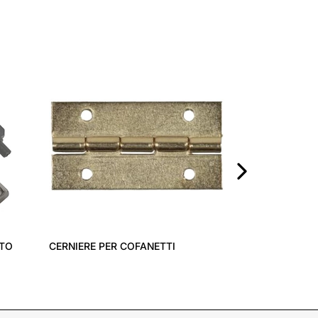
CERNIERA A B
›
ATO
CERNIERE PER COFANETTI