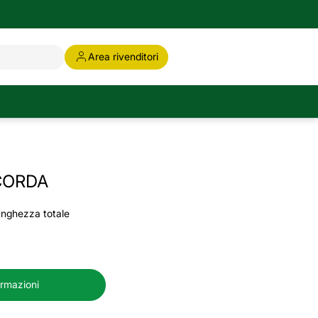
Area rivenditori
CORDA
unghezza totale
ormazioni