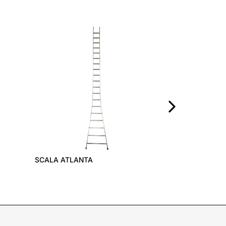
PIEDE RICAMB
›
SCALA ATLANTA