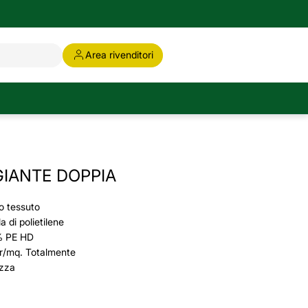
Area rivenditori
IANTE DOPPIA
o tessuto
a di polietilene
0% PE HD
gr/mq. Totalmente
ezza