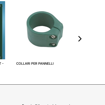
CANNELLO PER PACC
›
COLLARI PER PANNELLI