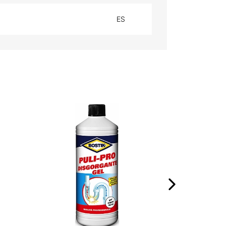
ES
PROTETTIVO R
›