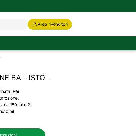
Area rivenditori
L
NE BALLISTOL
tinata. Per
orrosione.
z da 150 ml e 2
nuto ml
ormazioni